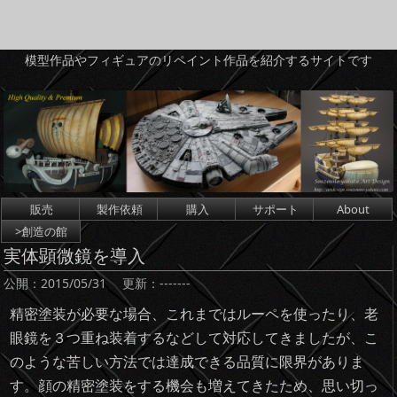
模型作品やフィギュアのリペイント作品を紹介するサイトです
コンテンツへスキップ
販売
製作依頼
購入
サポート
About
>創造の館
実体顕微鏡を導入
公開：
2015/05/31
更新：
-------
精密塗装が必要な場合、これまではルーペを使ったり、老
眼鏡を３つ重ね装着するなどして対応してきましたが、こ
のような苦しい方法では達成できる品質に限界がありま
す。顔の精密塗装をする機会も増えてきたため、思い切っ