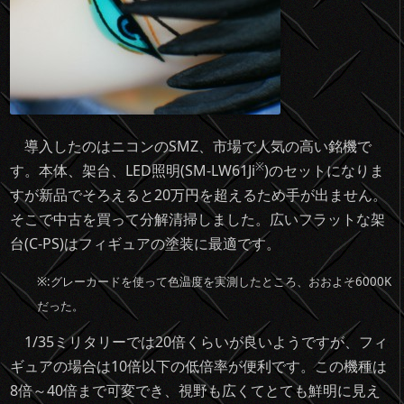
導入したのはニコンのSMZ、市場で人気の高い銘機で
※
す。本体、架台、LED照明(SM-LW61Ji
)のセットになりま
すが新品でそろえると20万円を超えるため手が出ません。
そこで中古を買って分解清掃しました。広いフラットな架
台(C-PS)はフィギュアの塗装に最適です。
※:グレーカードを使って色温度を実測したところ、おおよそ6000K
だった。
1/35ミリタリーでは20倍くらいが良いようですが、フィ
ギュアの場合は10倍以下の低倍率が便利です。この機種は
8倍～40倍まで可変でき、視野も広くてとても鮮明に見え