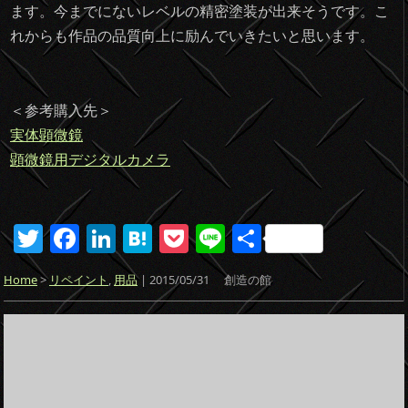
ます。今までにないレベルの精密塗装が出来そうです。こ
れからも作品の品質向上に励んでいきたいと思います。
＜参考購入先＞
実体顕微鏡
顕微鏡用デジタルカメラ
T
F
Li
H
P
Li
共
w
a
n
at
o
n
有
Home
>
リペイント
,
用品
| 2015/05/31
創造の館
itt
c
k
e
ck
e
er
e
e
n
et
b
dI
a
o
n