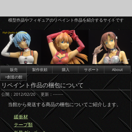
模型作品やフィギュアのリペイント作品を紹介するサイトです
コンテンツへスキップ
販売
製作依頼
購入
サポート
About
>創造の館
リペイント作品の梱包について
公開：
2012/02/20
更新：
-------
当館から発送する商品の梱包についてご紹介します。
緩衝材
テープ類