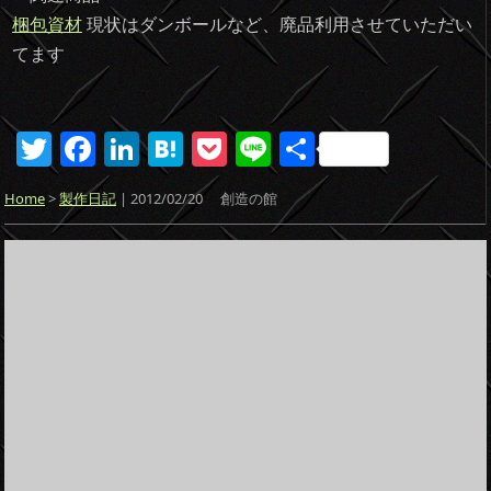
梱包資材
現状はダンボールなど、廃品利用させていただい
てます
T
F
Li
H
P
Li
共
w
a
n
at
o
n
有
Home
>
製作日記
| 2012/02/20
創造の館
itt
c
k
e
ck
e
er
e
e
n
et
b
dI
a
o
n
o
k